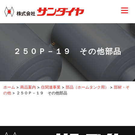
２５０Ｐ－１９ その他部品
ホーム
>
商品案内
>
住関連事業
>
部品（ホームタンク用）
>
部材・そ
の他
>
２５０Ｐ－１９ その他部品