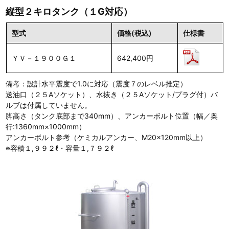
縦型２キロタンク（１G対応）
型式
価格(税込)
仕様書
ＹＶ－１９００Ｇ１
642,400円
備考：設計水平震度で1.0に対応（震度７のレベル推定）
送油口（２５Aソケット）、水抜き（２５Aソケット/プラグ付）バ
ルブは付属していません。
脚高さ（タンク底部まで340mm）、アンカーボルト位置（幅／奥
行:1360mm×1000mm）
アンカーボルト参考（ケミカルアンカー、M20×120mm以上）
※容積１,９９２ℓ・容量１,７９２ℓ