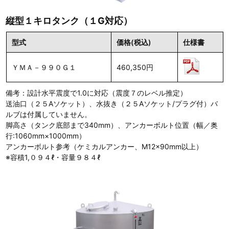
縦型１キロタンク（１G対応）
型式
価格(税込)
仕様書
ＹＭＡ－９９０Ｇ１
460,350円
備考：設計水平震度で1.0に対応（震度７のレベル推定）
送油口（２５Aソケット）、水抜き（２５Aソケット/プラグ付）バ
ルブは付属していません。
脚高さ（タンク底部まで340mm）、アンカーボルト位置（幅／奥
行:1060mm×1000mm）
アンカーボルト参考（ケミカルアンカー、M12×90mm以上）
※容積1,０９４ℓ・容量９８４ℓ