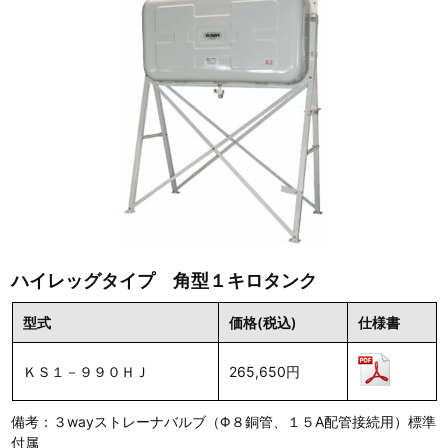
ハイレッグタイプ 角型１キロタンク
型式
価格(税込)
仕様書
ＫＳ１－９９０ＨＪ
265,650円
備考：３wayストレーナバルブ（Φ８銅管、１５A配管接続用）標準
付属