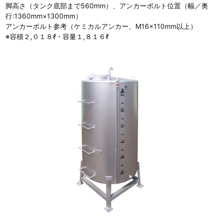
脚高さ（タンク底部まで560mm）、アンカーボルト位置（幅／奥
行:1360mm×1300mm）
アンカーボルト参考（ケミカルアンカー、M16×110mm以上）
※容積２,０１８ℓ・容量１,８１６ℓ