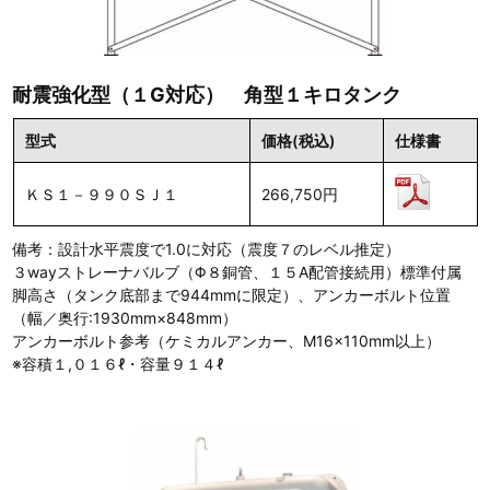
耐震強化型（１G対応） 角型１キロタンク
型式
価格(税込)
仕様書
ＫＳ１－９９０ＳＪ１
266,750円
備考：設計水平震度で1.0に対応（震度７のレベル推定）
３wayストレーナバルブ（Φ８銅管、１５A配管接続用）標準付属
脚高さ（タンク底部まで944mmに限定）、アンカーボルト位置
（幅／奥行:1930mm×848mm）
アンカーボルト参考（ケミカルアンカー、M16×110mm以上）
※容積１,０１６ℓ・容量９１４ℓ