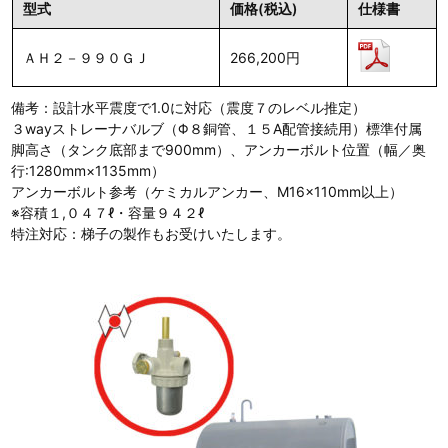
型式
価格(税込)
仕様書
ＡＨ２－９９０ＧＪ
266,200円
備考：設計水平震度で1.0に対応（震度７のレベル推定）
３wayストレーナバルブ（Φ８銅管、１５A配管接続用）標準付属
脚高さ（タンク底部まで900mm）、アンカーボルト位置（幅／奥
行:1280mm×1135mm）
アンカーボルト参考（ケミカルアンカー、M16×110mm以上）
※容積１,０４７ℓ・容量９４２ℓ
特注対応：梯子の製作もお受けいたします。