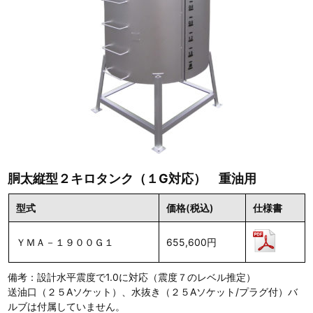
胴太縦型２キロタンク（１G対応） 重油用
型式
価格(税込)
仕様書
ＹＭＡ－１９００Ｇ１
655,600円
備考：設計水平震度で1.0に対応（震度７のレベル推定）
送油口（２５Aソケット）、水抜き（２５Aソケット/プラグ付）バ
ルブは付属していません。