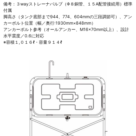
備考：３wayストレーナバルブ（Φ８銅管、１５A配管接続用）標準
付属
脚高さ（タンク底部まで944、774、604mmの三段調節可）、アン
カーボルト位置（幅／奥行:1930mm×848mm）
アンカーボルト参考（オールアンカー、M16×70mm以上）、設計
水平震度／0.6に対応
※容積１,０１６ℓ・容量９１４ℓ