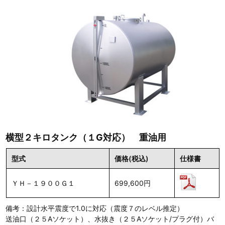
横型２キロタンク（１G対応） 重油用
型式
価格(税込)
仕様書
ＹＨ－１９００Ｇ１
699,600円
備考：設計水平震度で1.0に対応（震度７のレベル推定）
送油口（２５Aソケット）、水抜き（２５Aソケット/プラグ付）バ