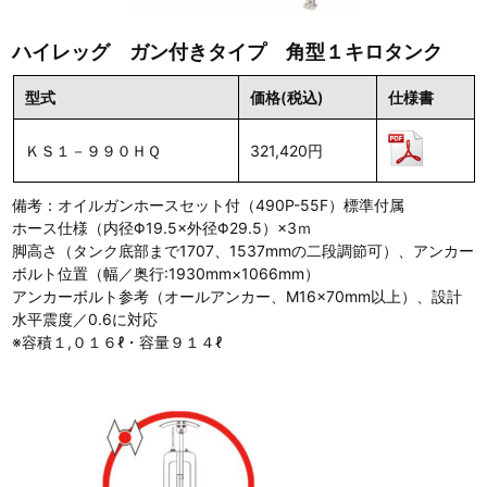
ハイレッグ ガン付きタイプ 角型１キロタンク
型式
価格(税込)
仕様書
ＫＳ１－９９０ＨＱ
321,420円
備考：オイルガンホースセット付（490P-55F）標準付属
ホース仕様（内径Φ19.5×外径Φ29.5）×3ｍ
脚高さ（タンク底部まで1707、1537mmの二段調節可）、アンカー
ボルト位置（幅／奥行:1930mm×1066mm）
アンカーボルト参考（オールアンカー、M16×70mm以上）、設計
水平震度／0.6に対応
※容積１,０１６ℓ・容量９１４ℓ