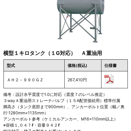
横型１キロタンク（１G対応） Ａ重油用
型式
価格(税込)
仕様書
ＡＨ２－９９０ＧＺ
267,410円
備考：設計水平震度で1.0に対応（震度７のレベル推定）
３wayＡ重油用ストレーナバルブ（１５A配管接続用）標準付属
脚高さ（タンク底部まで900mm）、アンカーボルト位置（幅／奥
行:1280mm×1135mm）
アンカーボルト参考（ケミカルアンカー、M16×110mm以上）
※容積１,０４７ℓ・容量９４２ℓ