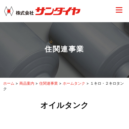
住関連事業
ホーム
>
商品案内
>
住関連事業
>
ホームタンク
>
１キロ・２キロタン
ク
オイルタンク