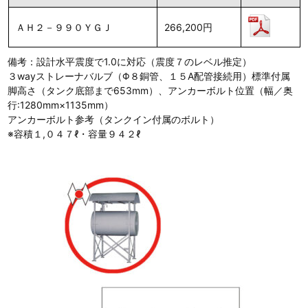
ＡＨ２－９９０ＹＧＪ
266,200円
備考：設計水平震度で1.0に対応（震度７のレベル推定）
３wayストレーナバルブ（Φ８銅管、１５A配管接続用）標準付属
脚高さ（タンク底部まで653mm）、アンカーボルト位置（幅／奥
行:1280mm×1135mm）
アンカーボルト参考（タンクイン付属のボルト）
※容積１,０４７ℓ・容量９４２ℓ