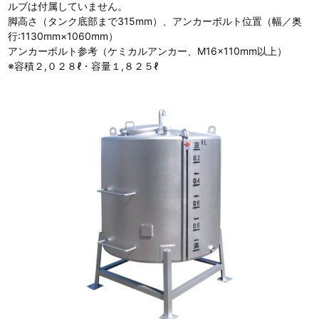
ルブは付属していません。
脚高さ（タンク底部まで315mm）、アンカーボルト位置（幅／奥
行:1130mm×1060mm）
アンカーボルト参考（ケミカルアンカー、M16×110mm以上）
※容積２,０２８ℓ・容量１,８２５ℓ