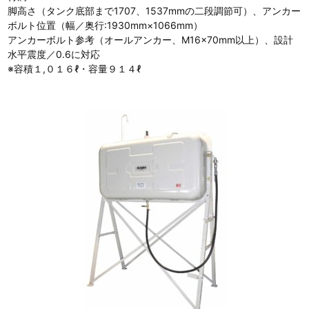
脚高さ（タンク底部まで1707、1537mmの二段調節可）、アンカー
ボルト位置（幅／奥行:1930mm×1066mm）
アンカーボルト参考（オールアンカー、M16×70mm以上）、設計
水平震度／0.6に対応
※容積１,０１６ℓ・容量９１４ℓ