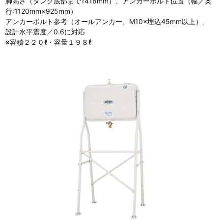
脚高さ（タンク底部まで1418mm）、アンカーボルト位置（幅／奥
行:1120mm×925mm）
アンカーボルト参考（オールアンカー、M10×埋込45mm以上）、
設計水平震度／0.6に対応
※容積２２０ℓ・容量１９８ℓ