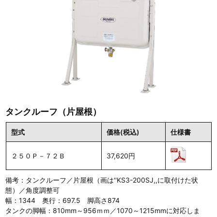
タンクルーフ（片屋根）
型式
価格(税込)
仕様書
２５０Ｐ－７２Ｂ
37,620円
備考：タンクルーフ／片屋根（画は''KS3-200SJ,,に取付けた状
態）／角度調整可
幅：1344 奥行：697.5 脚高さ874
タンクの脚幅：810mm～956ｍｍ／1070～1215mmに対応しま