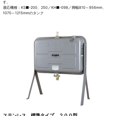
す。
適応機種：KS■-200、250／KH■-098／脚幅810～956mm、
1070～1215mmのタンク
ステンレス 標準タイプ ２００型