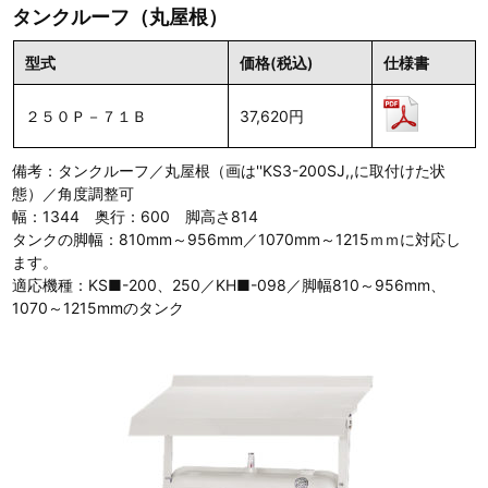
タンクルーフ（丸屋根）
型式
価格(税込)
仕様書
２５０Ｐ－７１Ｂ
37,620円
備考：タンクルーフ／丸屋根（画は''KS3-200SJ,,に取付けた状
態）／角度調整可
幅：1344 奥行：600 脚高さ814
タンクの脚幅：810mm～956mm／1070mm～1215ｍｍに対応し
ます。
適応機種：KS■-200、250／KH■-098／脚幅810～956mm、
1070～1215mmのタンク