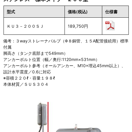
型式
価格(税込)
仕様書
ＫＵ３－２００ＳＪ
189,750円
備考：３wayストレーナバルブ（Φ８銅管、１５A配管接続用）標準
付属
脚高さ（タンク底部まで549mm）
アンカーボルト位置（幅／奥行:1120mm×531mm）
アンカーボルト参考（オールアンカー、M10×埋込45mm以上）、
設計水平震度／0.6に対応
※容積２２０ℓ・容量１９８ℓ
本体材質／ＳＵＳ３０４