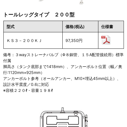
トールレッグタイプ ２００型
型式
価格(税込)
仕様書
ＫＳ３－２００ＫＪ
97,350円
備考：３wayストレーナバルブ（Φ８銅管、１５A配管接続用）標準
付属
脚高さ（タンク底部まで1418mm）、アンカーボルト位置（幅／奥
行:1120mm×925mm）
アンカーボルト参考（オールアンカー、M10×埋込45mm以上）、
設計水平震度／0.6に対応
※容積２２０ℓ・容量１９８ℓ