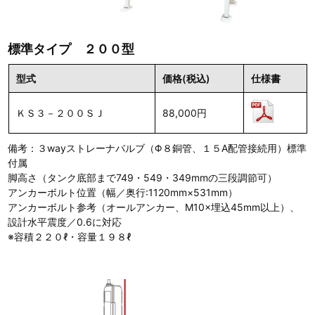
標準タイプ ２００型
型式
価格(税込)
仕様書
ＫＳ３－２００ＳＪ
88,000円
備考：３wayストレーナバルブ（Φ８銅管、１５A配管接続用）標準
付属
脚高さ（タンク底部まで749・549・349mmの三段調節可）
アンカーボルト位置（幅／奥行:1120mm×531mm）
アンカーボルト参考（オールアンカー、M10×埋込45mm以上）、
設計水平震度／0.6に対応
※容積２２０ℓ・容量１９８ℓ