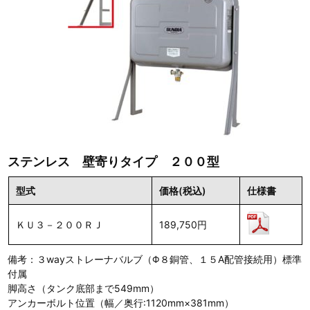
ステンレス 壁寄りタイプ ２００型
型式
価格(税込)
仕様書
ＫＵ３－２００ＲＪ
189,750円
備考：３wayストレーナバルブ（Φ８銅管、１５A配管接続用）標準
付属
脚高さ（タンク底部まで549mm）
アンカーボルト位置（幅／奥行:1120mm×381mm）