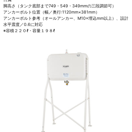
脚高さ（タンク底部まで749・549・349mmの三段調節可）
アンカーボルト位置（幅／奥行:1120mm×381mm）
アンカーボルト参考（オールアンカー、M10×埋込mm以上）、設計
水平震度／0.6に対応
※容積２２０ℓ・容量１９８ℓ