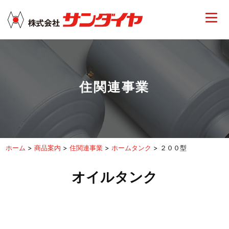
住関連事業
ホーム
>
商品案内
>
住関連事業
>
ホームタンク
>
２００型
オイルタンク