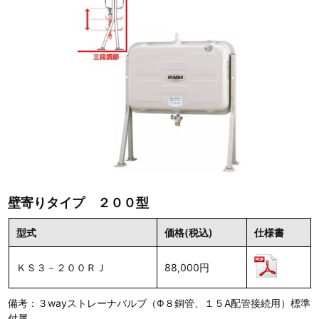
壁寄りタイプ ２００型
型式
価格(税込)
仕様書
ＫＳ３－２００ＲＪ
88,000円
備考：３wayストレーナバルブ（Φ８銅管、１５A配管接続用）標準
付属