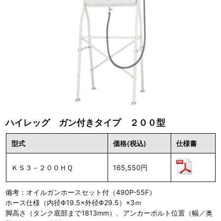
ハイレッグ ガン付きタイプ ２００型
型式
価格(税込)
仕様書
ＫＳ３－２００ＨＱ
165,550円
備考：オイルガンホースセット付（490P-55F）
ホース仕様（内径Φ19.5×外径Φ29.5）×3ｍ
脚高さ（タンク底部まで1813mm）、アンカーボルト位置（幅／奥