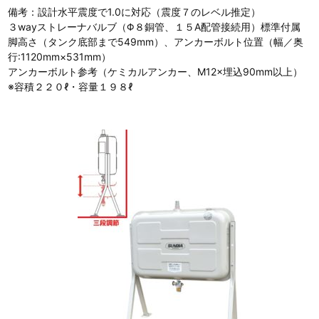
備考：設計水平震度で1.0に対応（震度７のレベル推定）
３wayストレーナバルブ（Φ８銅管、１５A配管接続用）標準付属
脚高さ（タンク底部まで549mm）、アンカーボルト位置（幅／奥
行:1120mm×531mm）
アンカーボルト参考（ケミカルアンカー、M12×埋込90mm以上）
※容積２２０ℓ・容量１９８ℓ