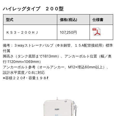
ハイレッグタイプ ２００型
型式
価格(税込)
仕様書
ＫＳ３－２００ＨＪ
107,250円
備考：３wayストレーナバルブ（Φ８銅管、１５A配管接続用）標準
付属
脚高さ（タンク底部まで1813mm）、アンカーボルト位置（幅／奥
行:1120mm×1069mm）
アンカーボルト参考（オールアンカー、M12×埋込60mm以上）、
設計水平震度／0.6に対応
※容積２２０ℓ・容量１９８ℓ