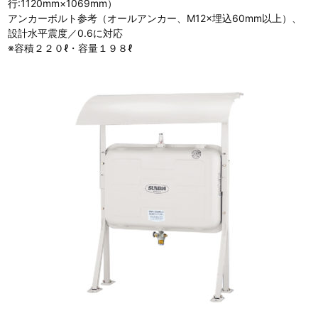
行:1120mm×1069mm）
アンカーボルト参考（オールアンカー、M12×埋込60mm以上）、
設計水平震度／0.6に対応
※容積２２０ℓ・容量１９８ℓ